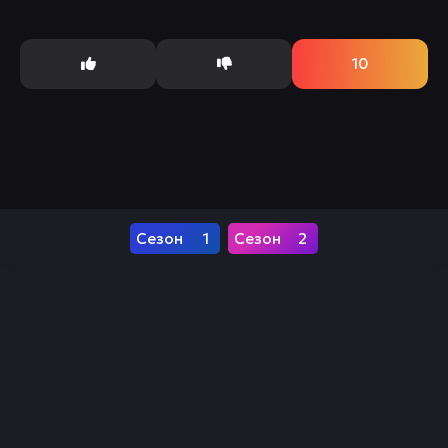
достичь своей цели, он собирает команду друзей:
ниндзя,...
10
1
2