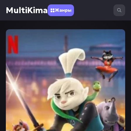
MultiKima
Жанры