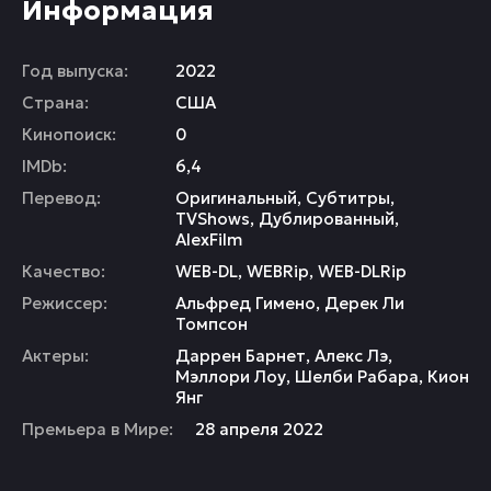
Информация
Год выпуска:
2022
Страна:
США
Кинопоиск:
0
IMDb:
6,4
Перевод:
Оригинальный, Субтитры,
TVShows, Дублированный,
AlexFilm
Качество:
WEB-DL, WEBRip, WEB-DLRip
Режиссер:
Альфред Гимено
,
Дерек Ли
Томпсон
Актеры:
Даррен Барнет
,
Алекс Лэ
,
Мэллори Лоу
,
Шелби Рабара
,
Кион
Янг
Премьера в Мире:
28 апреля 2022