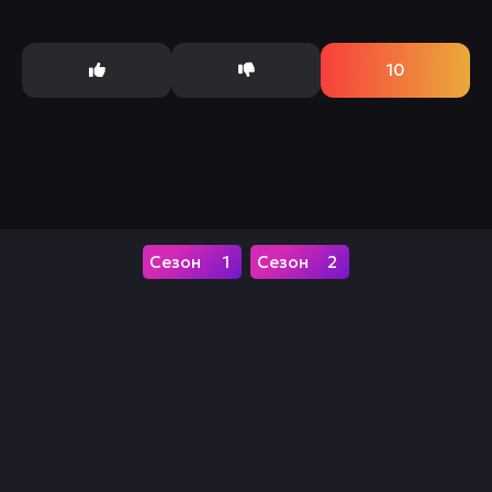
достичь своей цели, он собирает команду друзей:
ниндзя,...
10
1
2