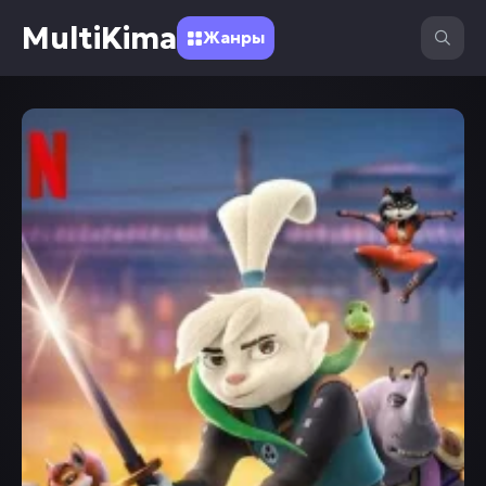
MultiKima
Жанры