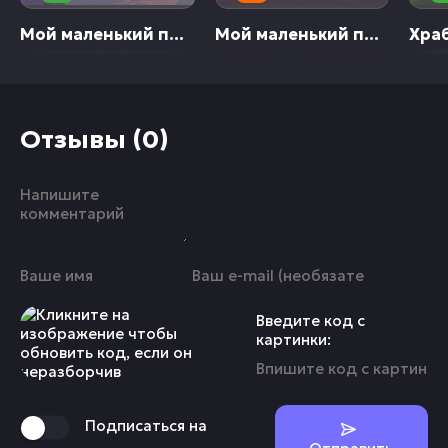
Мой маленький пони: Дружба — это чудо
Мой маленький пони: Зажги свою искорку
Храбр
Отзывы (0)
Введите код с
картинки:
Подписаться на