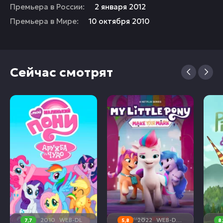
Премьера в России:
2 января 2012
Премьера в Мире:
10 октября 2010
Сейчас смотрят
2010
WEB-DL
2022
WEB-DL, WEB-DLRip, WEBRip
7,7
5,8
8,