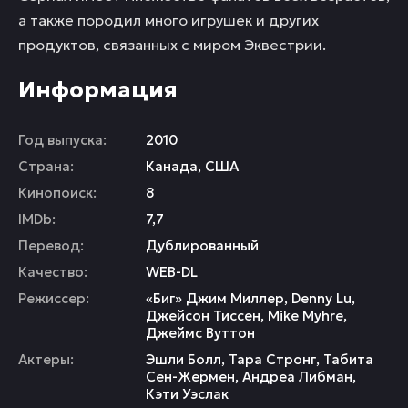
а также породил много игрушек и других
продуктов, связанных с миром Эквестрии.
Информация
Год выпуска:
2010
Страна:
Канада
,
США
Кинопоиск:
8
IMDb:
7,7
Перевод:
Дублированный
Качество:
WEB-DL
Режиссер:
«Биг» Джим Миллер
,
Denny Lu
,
Джейсон Тиссен
,
Mike Myhre
,
Джеймс Вуттон
Актеры:
Эшли Болл
,
Тара Стронг
,
Табита
Сен-Жермен
,
Андреа Либман
,
Кэти Уэслак