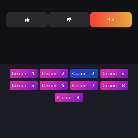
Hasbro Studios. Он рассказывает о приключениях
пяти...
9.4
1
2
3
4
5
6
7
8
9