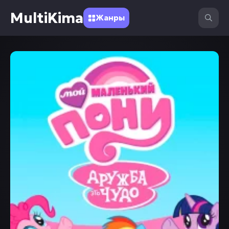
MultiKima
Жанры