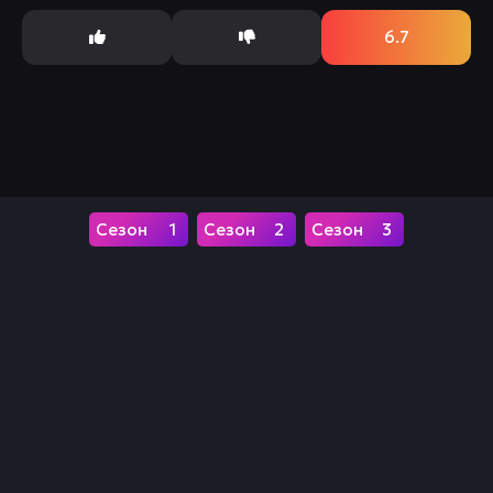
гиеной Жиг,...
6.7
1
2
3