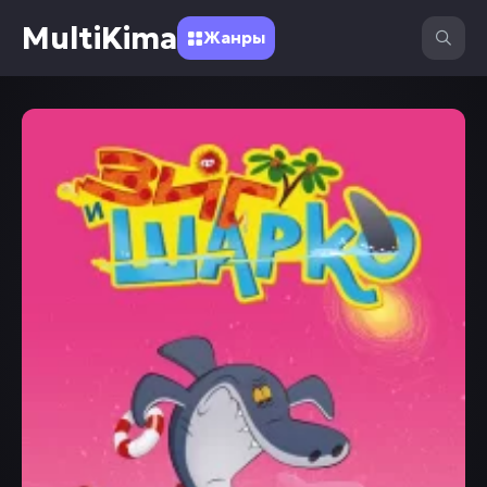
MultiKima
Жанры