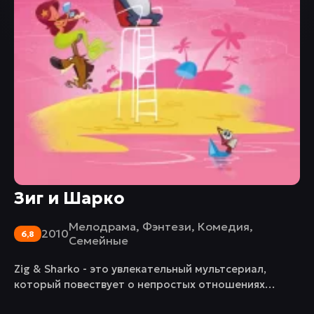
Зиг и Шарко
Мелодрама
,
Фэнтези
,
Комедия
,
2010
6,8
Семейные
Zig & Sharko - это увлекательный мультсериал,
который повествует о непростых отношениях
между тремя главными персонажами: заботливой