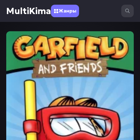
MultiKima
Жанры