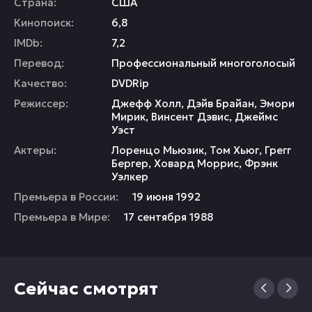
Страна:
США
Кинопоиск:
6,8
IMDb:
7,2
Перевод:
Профессиональный многоголосый
Качество:
DVDRip
Режиссер:
Джефф Холл
,
Дэйв Брайан
,
Эмори
Мирик
,
Винсент Дэвис
,
Джеймс
Уэст
Актеры:
Лоренцо Мьюзик
,
Том Хьюг
,
Грегг
Бергер
,
Ховард Моррис
,
Фрэнк
Уэлкер
Премьера в России:
19 июня 1992
Премьера в Мире:
17 сентября 1988
Сейчас смотрят