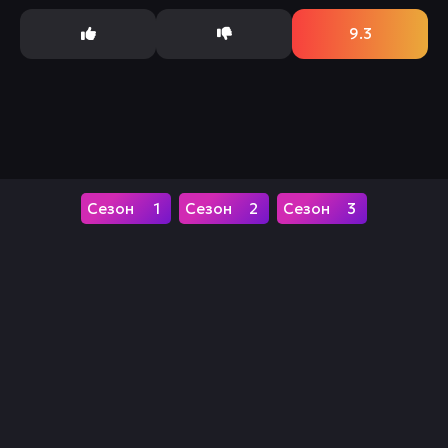
продолжает...
9.3
1
2
3