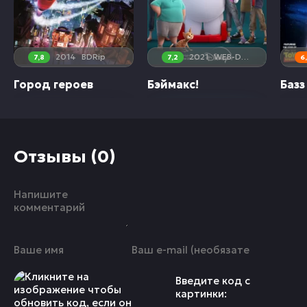
2014
BDRip
2021
WEB-DL, WEBRip
7,8
7,2
6
Город героев
Бэймакс!
Базз Лайтер и
Отзывы (0)
Введите код с
картинки: