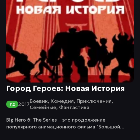
Город Героев: Новая История
Боевик
,
Комедия
,
Приключения
,
2017
7,2
Семейные
,
Фантастика
Big Hero 6: The Series – это продолжение
популярного анимационного фильма "Большой
герой 6", который вышел в 2014 году. Сериал