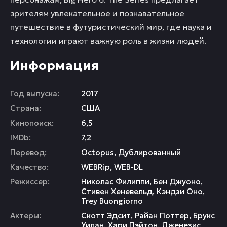
зрителям увлекательное и познавательное
путешествие в футуристический мир, где наука и
технологии играют важную роль в жизни людей.
Информация
Год выпуска:
2017
Страна:
США
Кинопоиск:
6,5
IMDb:
7,2
Перевод:
Octopus, Дублированный
Качество:
WEBRip, WEB-DL
Режиссер:
Николас Филиппи
,
Бен Джуоно
,
Стивен Хеневельд
,
Кэндзи Оно
,
Trey Buongiorno
Актеры:
Скотт Эдсит
,
Райан Поттер
,
Брукс
Уилан
,
Хари Пэйтон
,
Дженезис