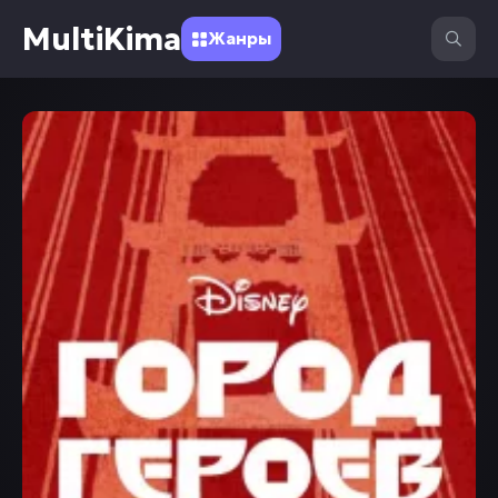
MultiKima
Жанры