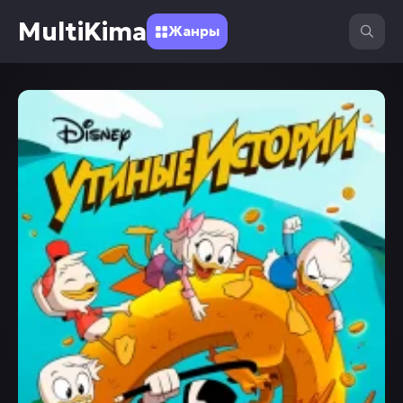
MultiKima
Жанры