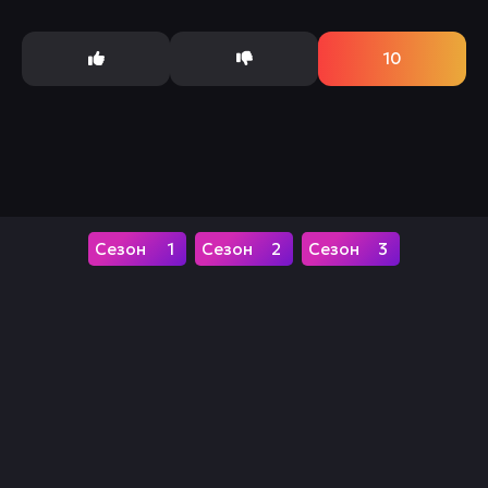
история о богатом...
10
1
2
3