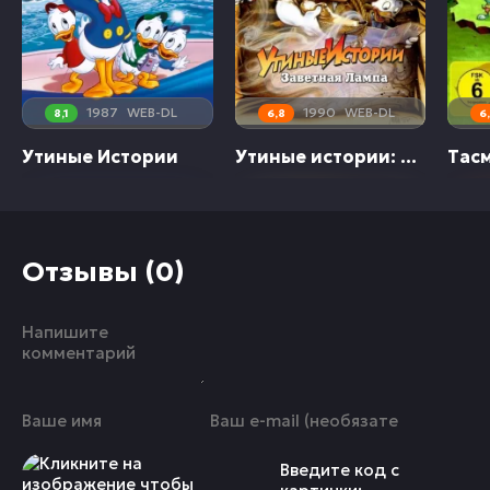
1987
WEB-DL
1990
WEB-DL
8,1
6,8
6
Утиные Истории
Утиные истории: Заветная лампа
Тас
Отзывы (0)
Введите код с