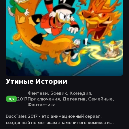
Утиные Истории
Фэнтези
,
Боевик
,
Комедия
,
2017
Приключения
,
Детектив
,
Семейные
,
8,3
Фантастика
DuckTales 2017 - это анимационный сериал,
созданный по мотивам знаменитого комикса и
мультсериала 80-х годов. В этом воплощении