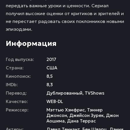
передать важные уроки и ценности. Сериал
получил высокие оценки от критиков и зрителей и
не перестает радовать своих поклонников новыми
эпизодами.
Информация
Год выпуска:
2017
Страна:
США
Кинопоиск:
8,5
IMDb:
8,3
Перевод:
Дублированный, TVShows
Качество:
WEB-DL
Режиссер:
Мэттью Хэмфрис
,
Тэннер
Джонсон
,
Джейсон Зурек
,
Джон
Аошима
,
Дана Террас
Актеры:
Дэвид Теннант
,
Бен Шварц
,
Дэнни