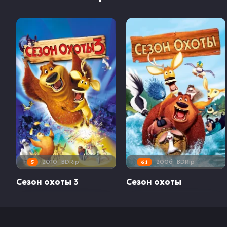
2010
BDRip
2006
BDRip
5
6,1
Сезон охоты 3
Сезон охоты