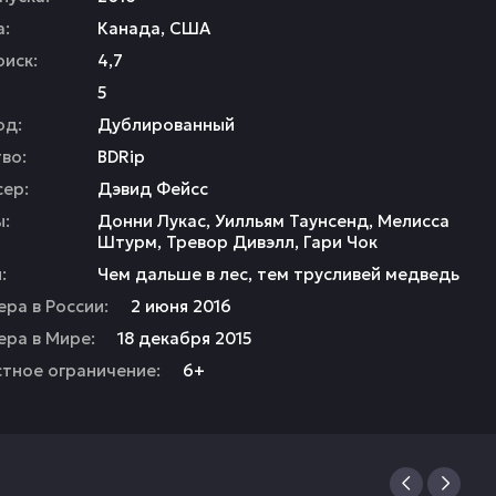
а:
Канада
,
США
иск:
4,7
5
од:
Дублированный
во:
BDRip
ер:
Дэвид Фейсс
ы:
Донни Лукас
,
Уилльям Таунсенд
,
Мелисса
Штурм
,
Тревор Дивэлл
,
Гари Чок
:
Чем дальше в лес, тем трусливей медведь
ра в России:
2 июня 2016
ра в Мире:
18 декабря 2015
тное ограничение:
6+