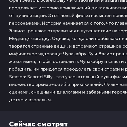
продолжает историю приключений диких животных,
от цивилизации. Этот новый фильм насыщен прик
персонажами. История начинается с того, что глав
Эллиот, решают отправиться в путешествие на гор
Медведя-загадку. Однако, когда они прибывают на 
творятся странные вещи, и встречают страшное со
мифическое чудовище Чупакабру. Бу и Эллиот реш
животными, чтобы остановить Чупакабру и спасти л
победить, им придется преодолеть свои страхи и 
Season: Scared Silly - это увлекательный мультфил
множество ярких эмоций и приключений. Фильм н
сценами, смешными диалогами и забавными героям
детям и взрослым.
Сейчас смотрят