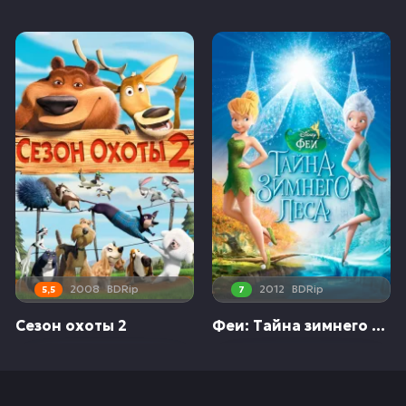
2008
BDRip
2012
BDRip
5,5
7
Сезон охоты 2
Феи: Тайна зимнего леса