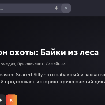
он охоты: Байки из леса
Комедия
,
Приключения
,
Семейные
eason: Scared Silly - это забавный и захв
й продолжает историю приключений дики
жить в...
10