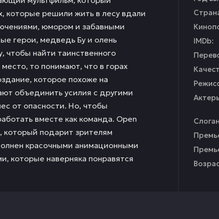
Стран
 которые решили жить в лесу вдали
лючениями, юмором и забавными
Кинопо
ные герои, медведь Бу и олень
IMDb:
у, чтобы найти таинственного
Перев
место, то понимают, что в горах
Качест
здание, которое похоже на
Режисс
ают объединить усилия с другими
Актер
ес от опасности. Но, чтобы
работать вместе как команда. Open
Слоган
ьм, который подарит зрителям
Премье
аполнен красочными анимационными
Премье
и, которые наверняка понравятся
Возрас