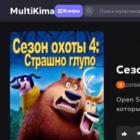
MultiKima
Жанры
Сез
2016
5
Open S
которы
решили 