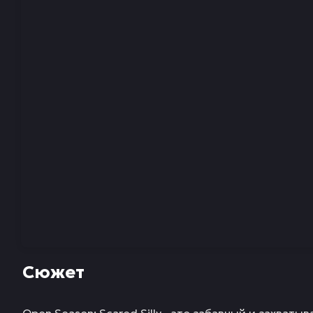
Сюжет
Open Season: Scared Silly - это забавный и захват