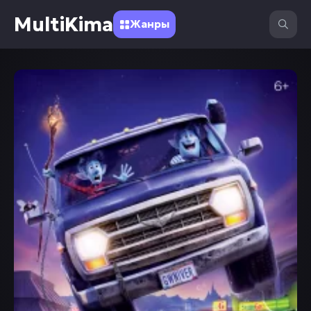
MultiKima
Жанры