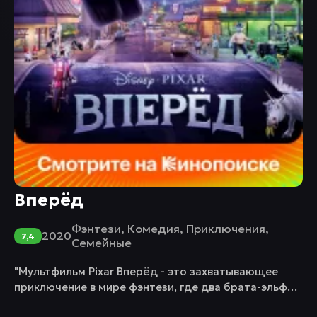
Вперёд
Фэнтези
,
Комедия
,
Приключения
,
2020
7,4
Семейные
"Mультфильм Pixar Вперёд - это захватывающее
приключение в мире фэнтези, где два брата-эльфа,
Иэн и Барли, отправляются в эпическое