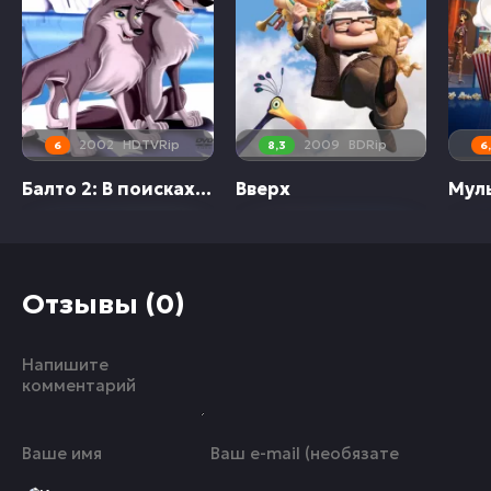
2002
HDTVRip
2009
BDRip
6
8,3
6
Балто 2: В поисках волка
Вверх
Муль
Отзывы (0)