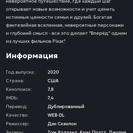
невероятное путешествие, где каждый шаг
открывает новые возможности и учит ценить
истинные ценности семьи и друзей. Богатая
фэнтезийная вселенная, невероятные персонажи
и глубокий смысл - все это делает "Вперёд" одним
из лучших фильмов Pixar."
Информация
Год выпуска:
2020
Страна:
США
Кинопоиск:
7,8
IMDb:
7,4
Перевод:
Дублированный
Качество:
WEB-DL
Режиссер:
Дэн Скэнлон
Актеры:
Том Холланд
,
Крис Пратт
,
Джулия